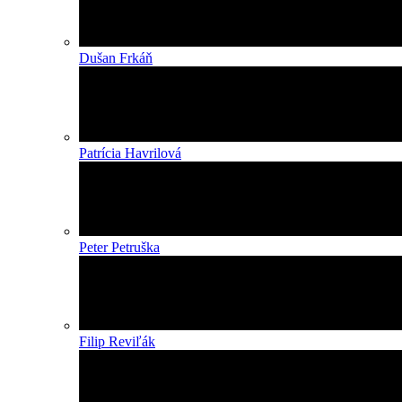
Dušan Frkáň
Patrícia Havrilová
Peter Petruška
Filip Reviľák