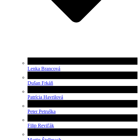
Lenka Brancová
Dušan Frkáň
Patrícia Havrilová
Peter Petruška
Filip Reviľák
Martin Štellmach